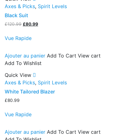
Axes & Picks
,
Spirit Levels
Black Suit
Le
Le
£
120.99
£
80.99
prix
prix
initial
actuel
Vue Rapide
était :
est :
£120.99.
£80.99.
Ajouter au panier
Add To Cart
View cart
Add To Wishlist
Quick View
Axes & Picks
,
Spirit Levels
White Tailored Blazer
£
80.99
Vue Rapide
Ajouter au panier
Add To Cart
View cart
Add To Wishlist